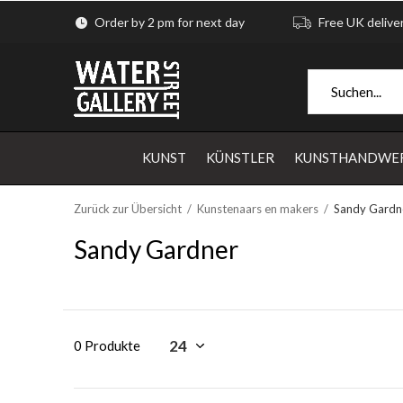
Order by 2 pm for next day
Free UK delive
KUNST
KÜNSTLER
KUNSTHANDWE
Zurück zur Übersicht
Kunstenaars en makers
Sandy Gardn
Sandy Gardner
0 Produkte