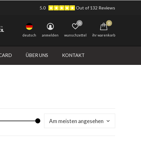
5.0
Out of 132 Reviews
0
0
deutsch
anmelden
wunschzettel
ihr warenkorb
 CARD
ÜBER UNS
KONTAKT