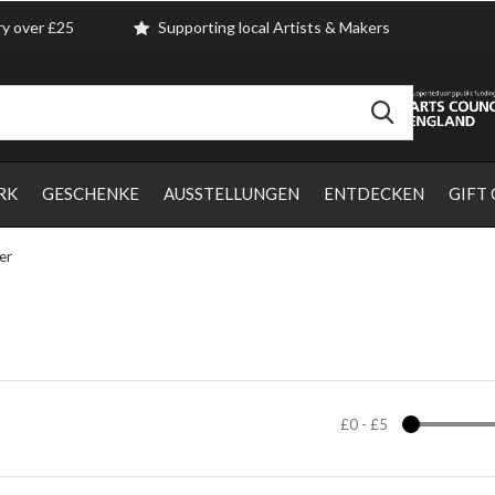
ry over £25
Supporting local Artists & Makers
RK
GESCHENKE
AUSSTELLUNGEN
ENTDECKEN
GIFT
er
£0
-
£5