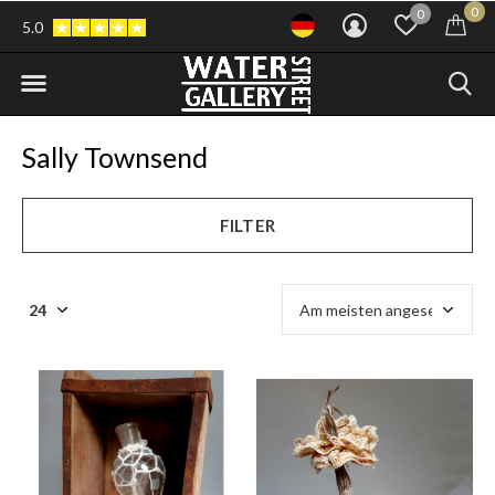
0
0
5.0
Sally Townsend
FILTER