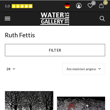
0
0
5.0
Ruth Fettis
FILTER