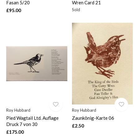
Fasan 5/20
Wren Card 21
Sold
£95.00
Roy Hubbard
Roy Hubbard
Pied Wagtail Ltd. Auflage
Zaunkönig-Karte 06
Druck 7 von 30
£2.50
£175.00