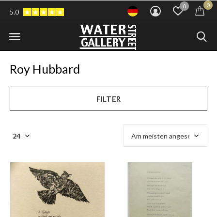
0
0
5.0
Roy Hubbard
FILTER