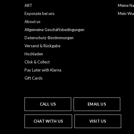
ART
Meine Nac
Exponate bei uns
Mein Wun
About us
Allgemeine Geschäftsbedingungen
Datenschutz-Bestimmungen
Versand & Rückgabe
Hochladen
Click & Collect
Pay Later with Klarna
Gift Cards
CALL US
EMAIL US
CHAT WITH US
VISIT US