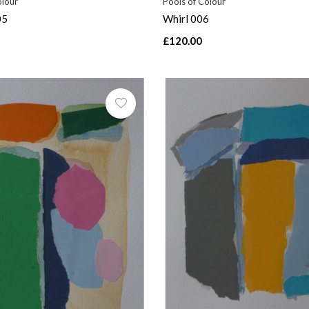
olour
Pools of Colour
05
Whirl 006
£120.00