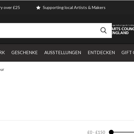
ry over £25
Supporting local Artists & Makers
RK
GESCHENKE
AUSSTELLUNGEN
ENTDECKEN
GIFT
our
£0
-
£150