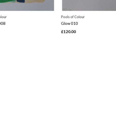
olour
Pools of Colour
008
Glow 010
£120.00