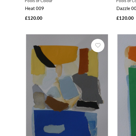
Pools of Colour
Pools of C
Heat 009
Dazzle 0
£120.00
£120.00