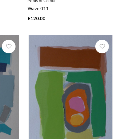
Pools of Colour
Wave 011
£120.00