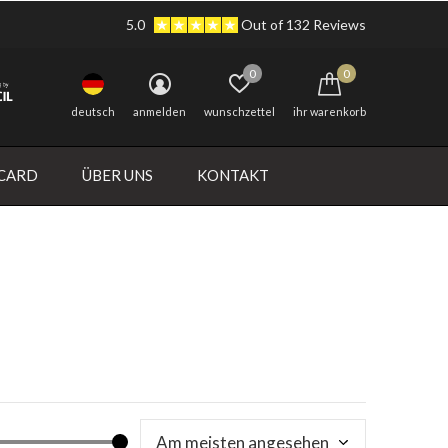
5.0
Out of 132 Reviews
0
0
deutsch
anmelden
wunschzettel
ihr warenkorb
 CARD
ÜBER UNS
KONTAKT