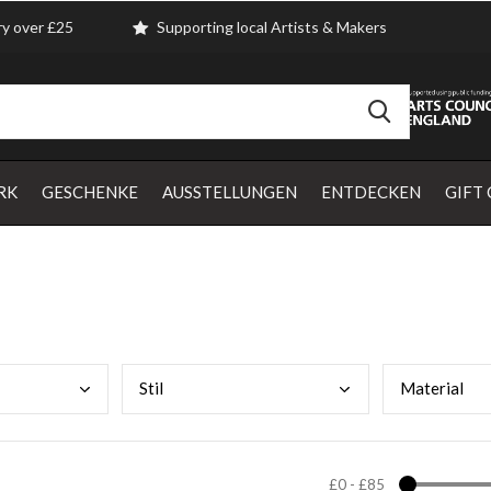
ry over £25
Supporting local Artists & Makers
RK
GESCHENKE
AUSSTELLUNGEN
ENTDECKEN
GIFT
Stil
Mate
rial
£0
-
£85