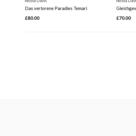
Nicola Davis
Nicola Dav
Das verlorene Paradies Temari
Gleichgew
£80.00
£70.00