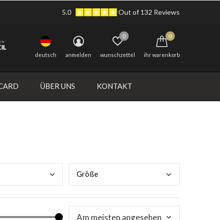
5.0
Out of 132 Reviews
0
0
deutsch
anmelden
wunschzettel
ihr warenkorb
 CARD
ÜBER UNS
KONTAKT
Größ
e