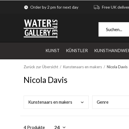
Order by 2 pm for next day
Free UK delive
KUNST
KÜNSTLER
KUNSTHANDWE
Zurück zur Übersicht
Kunstenaars en makers
Nicola Davis
Nicola Davis
Kuns
tenaars en makers
Genr
e
4 Produkte