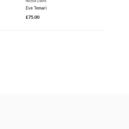
Nicola Davis
Eve Temari
£75.00