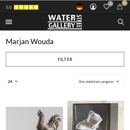
0
0
5.0
Marjan Wouda
FILTER