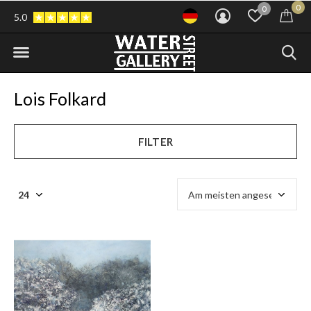
0
0
5.0
Lois Folkard
FILTER