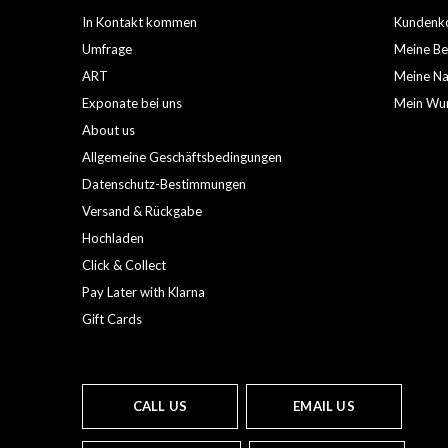
In Kontakt kommen
Kundenko
Umfrage
Meine Be
ART
Meine Nac
Exponate bei uns
Mein Wun
About us
Allgemeine Geschäftsbedingungen
Datenschutz-Bestimmungen
Versand & Rückgabe
Hochladen
Click & Collect
Pay Later with Klarna
Gift Cards
CALL US
EMAIL US