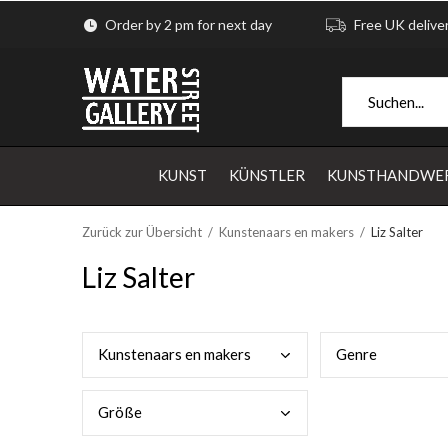
Order by 2 pm for next day
Free UK delive
KUNST
KÜNSTLER
KUNSTHANDWE
Zurück zur Übersicht
Kunstenaars en makers
Liz Salter
Liz Salter
Kuns
tenaars en makers
Genr
e
Größ
e