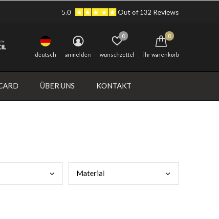
5.0
Out of 132 Reviews
0
0
deutsch
anmelden
wunschzettel
ihr warenkorb
 CARD
ÜBER UNS
KONTAKT
Mate
rial