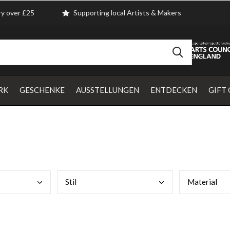
ry over £25
Supporting local Artists & Makers
RK
GESCHENKE
AUSSTELLUNGEN
ENTDECKEN
GIFT
Stil
Mate
rial