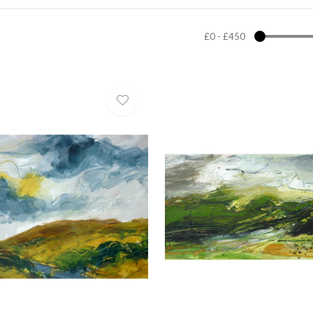
£0
-
£450