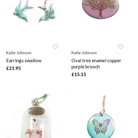
$
Katie Johnson
Katie Johnson
Earrings swallow
Oval tree enamel copper
purple brooch
£21.95
£15.15