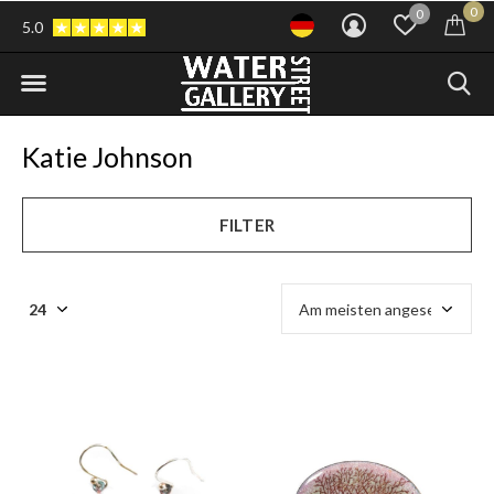
0
0
5.0
Katie Johnson
FILTER