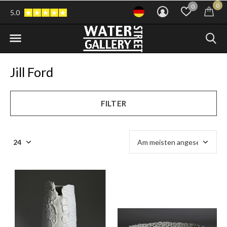
0
0
5.0
Jill Ford
FILTER