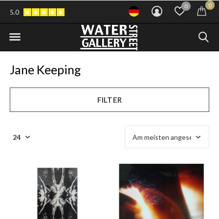
0
0
5.0
Jane Keeping
FILTER