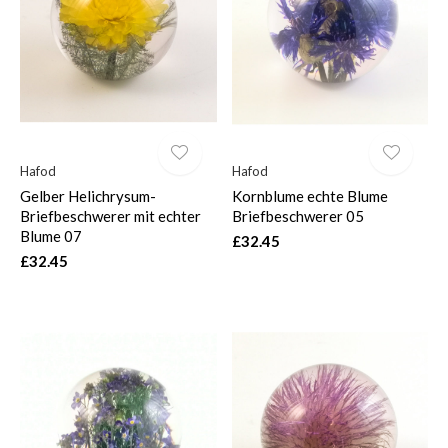
$
Hafod
Hafod
Gelber Helichrysum-
Kornblume echte Blume
Briefbeschwerer mit echter
Briefbeschwerer 05
Blume 07
£32.45
£32.45