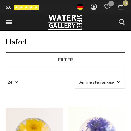
0
0
5.0
Hafod
FILTER