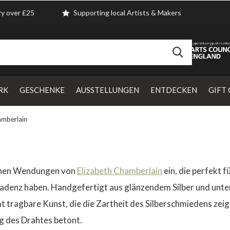
ry over £25
Supporting local Artists & Makers
RK
GESCHENKE
AUSSTELLUNGEN
ENTDECKEN
GIFT
amberlain
bernen Wendungen von
Elizabeth Chamberlain
ein, die perfekt 
ekadenz haben. Handgefertigt aus glänzendem Silber und unte
mt tragbare Kunst, die die Zartheit des Silberschmiedens zei
g des Drahtes betont.