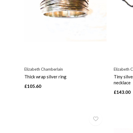
Elizabeth Chamberlain
Elizabeth 
Thick wrap silver ring
Tiny silv
necklace
£105.60
£143.00