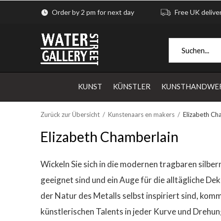
Order by 2 pm for next day
Free UK delive
KUNST
KÜNSTLER
KUNSTHANDWE
Zurück zur Übersicht
Kunstenaars en makers
Elizabeth Ch
Elizabeth Chamberlain
Wickeln Sie sich in die modernen tragbaren sil
geeignet sind und ein Auge für die alltägliche D
der Natur des Metalls selbst inspiriert sind, kom
künstlerischen Talents in jeder Kurve und Drehun