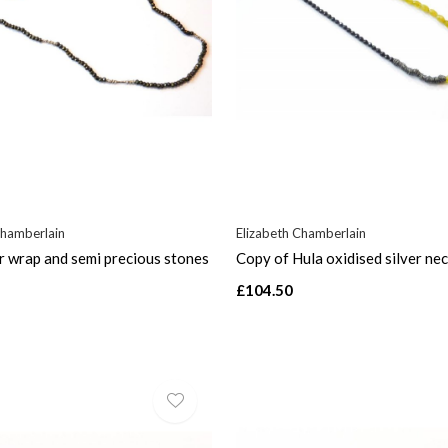
Chamberlain
Elizabeth Chamberlain
er wrap and semi precious stones
Copy of Hula oxidised silver ne
£104.50