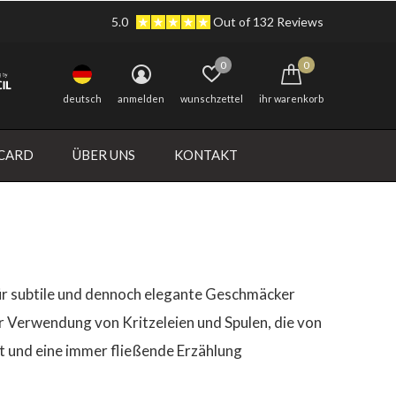
5.0
Out of 132 Reviews
0
0
deutsch
anmelden
wunschzettel
ihr warenkorb
 CARD
ÜBER UNS
KONTAKT
für subtile und dennoch elegante Geschmäcker
r Verwendung von Kritzeleien und Spulen, die von
gt und eine immer fließende Erzählung