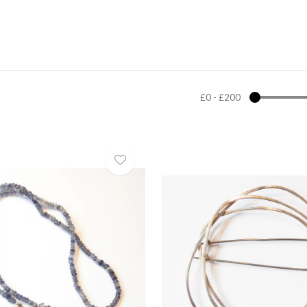
£0
-
£200