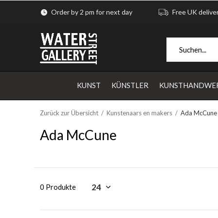
Order by 2 pm for next day
Free UK delive
KUNST
KÜNSTLER
KUNSTHANDWE
Zurück zur Übersicht
Kunstenaars en makers
Ada McCune
Ada McCune
0 Produkte