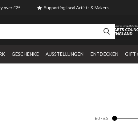
ry over £25
Supporting local Artists & Makers
RK
GESCHENKE
AUSSTELLUNGEN
ENTDECKEN
GIFT
£0
-
£5