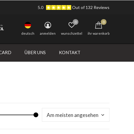
5.0
Out of 132 Reviews
0
0
deutsch
anmelden
wunschzettel
ihr warenkorb
 CARD
ÜBER UNS
KONTAKT