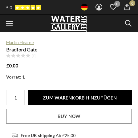
0
0
5.0
Martin Hearne
Bradford Gate
(0)
£0.00
Vorrat: 1
ZUM WARENKORB HINZUFÜGEN
BUY NOW
Free UK shipping
Ab £25.00