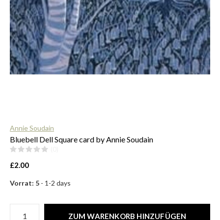
$
Annie Soudain
Bluebell Dell Square card by Annie Soudain
(0)
£2.00
Vorrat: 5
- 1-2 days
ZUM WARENKORB HINZUFÜGEN