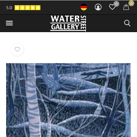
0
0
5.0