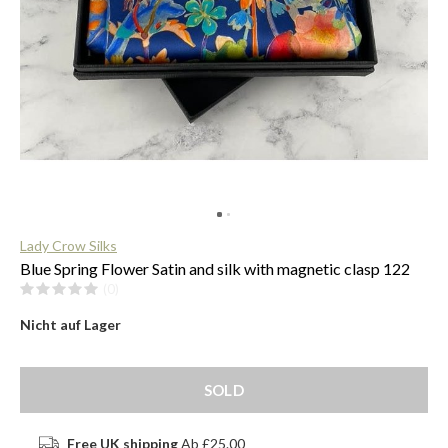
$
Lady Crow Silks
Blue Spring Flower Satin and silk with magnetic clasp 122
(0)
Nicht auf Lager
SOLD
Free UK shipping
Ab £25.00