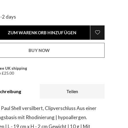
1-2 days
ZUM WARENKORB HINZUFÜGEN
BUY NOW
ee UK shipping
 £25.00
chreibung
Teilen
Paul Shell versilbert, Clipverschluss Aus einer
ngsbasis mit Rhodinierung | hypoallergen.
| L - 19 cm x H - 2 cm Gewicht | 10 g | Mit