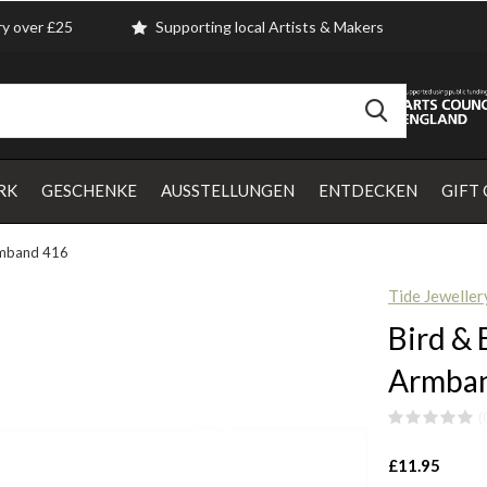
ry over £25
Supporting local Artists & Makers
RK
GESCHENKE
AUSSTELLUNGEN
ENTDECKEN
GIFT
rmband 416
Tide Jeweller
Bird &
Armba
(
£11.95