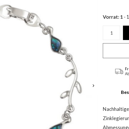
Vorrat: 1
- 
Fr
Ab
Bes
Nachhaltige 
Zinklegieru
Abmessungen 