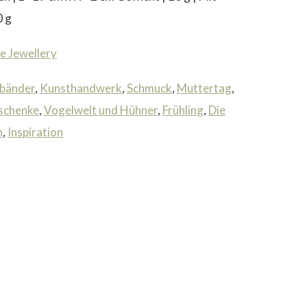
0 g
e Jewellery
bänder
,
Kunsthandwerk
,
Schmuck
,
Muttertag
,
schenke
,
Vogelwelt und Hühner
,
Frühling
,
Die
n
,
Inspiration