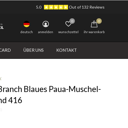
5.0
Out of 132 Reviews
0
0
deutsch
anmelden
wunschzettel
ihr warenkorb
 CARD
ÜBER UNS
KONTAKT
y
 Branch Blaues Paua-Muschel-
nd 416
0)