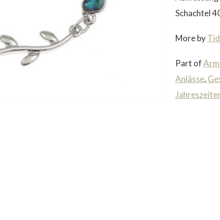
Schachtel 4
More by
Tid
Part of
Arm
Anlässe
,
Ge
Jahreszeite