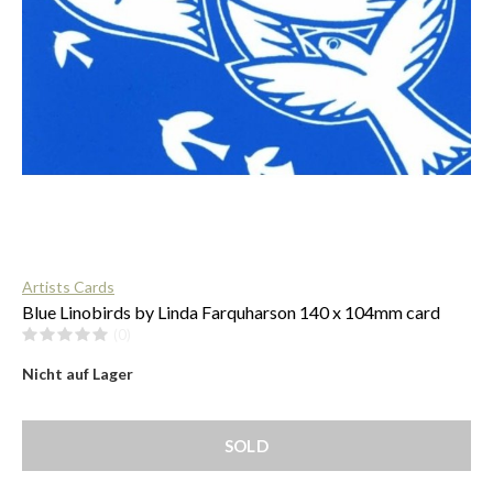
$
Artists Cards
Blue Linobirds by Linda Farquharson 140 x 104mm card
(0)
Nicht auf Lager
SOLD