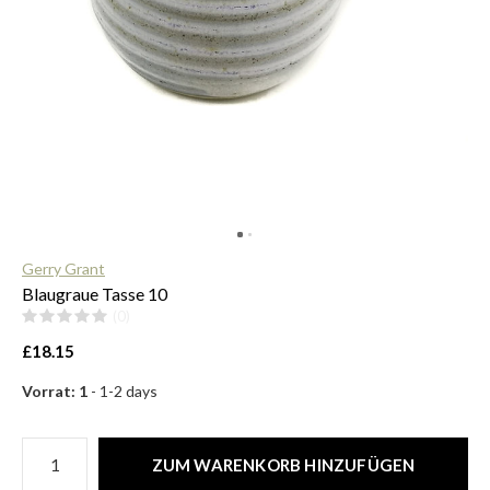
$
Gerry Grant
Blaugraue Tasse 10
(0)
£18.15
Vorrat: 1
- 1-2 days
ZUM WARENKORB HINZUFÜGEN