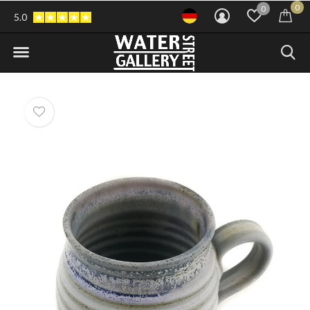
0
0
5.0