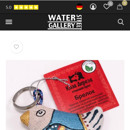
0
0
5.0