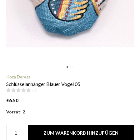
$
Koza Dereza
Schlüsselanhänger Blauer Vogel 05
(0)
£6.50
Vorrat: 2
ZUM WARENKORB HINZUFÜGEN