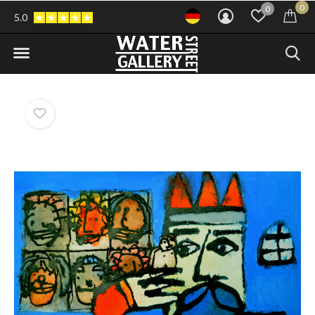
0
0
5.0