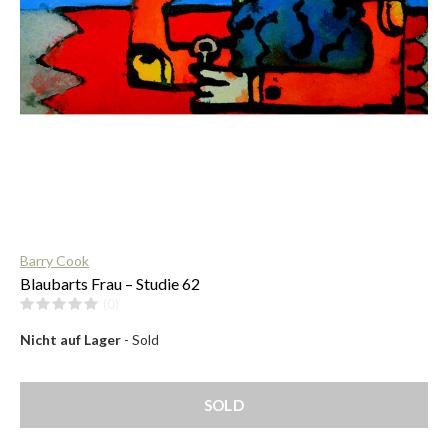
$
Barry Cook
Blaubarts Frau – Studie 62
(0)
Nicht auf Lager
- Sold
SOLD