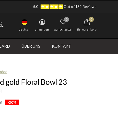
5.0
Out of 132 Reviews
0
0
deutsch
anmelden
wunschzettel
ihr warenkorb
 CARD
ÜBER UNS
KONTAKT
ndad
d gold Floral Bowl 23
0)
-20%
00