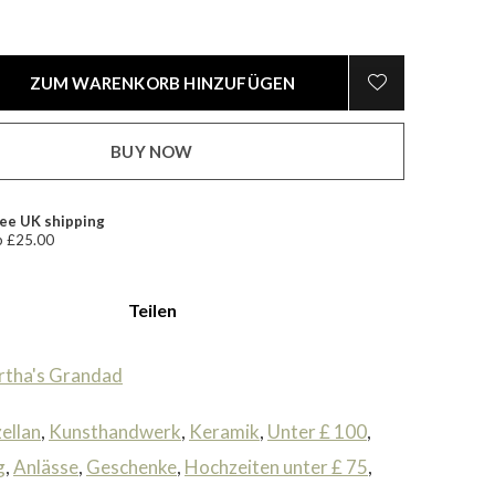
ZUM WARENKORB HINZUFÜGEN
BUY NOW
ee UK shipping
 £25.00
Teilen
tha's Grandad
ellan
,
Kunsthandwerk
,
Keramik
,
Unter £ 100
,
g
,
Anlässe
,
Geschenke
,
Hochzeiten unter £ 75
,