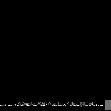
© Copyright
2026
- Water Street
Gallery
-
RSS feed
e stimmen Sie dem Gebrauch von Cookies zur Verbesserung dieser Seite zu.