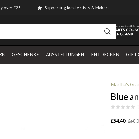
ry over £25
Supporting local Artists & Makers
RK
GESCHENKE
AUSSTELLUNGEN
ENTDECKEN
GIFT
Martha's Gra
Blue an
(
£54.40
£68.