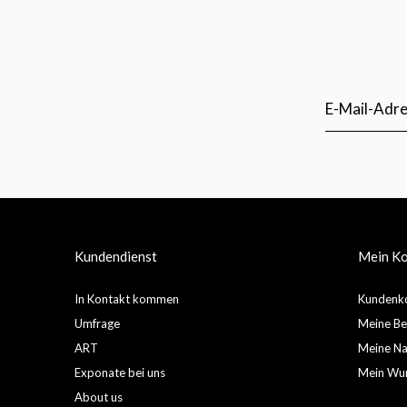
Kundendienst
Mein K
In Kontakt kommen
Kundenko
Umfrage
Meine Be
ART
Meine Nac
Exponate bei uns
Mein Wun
About us