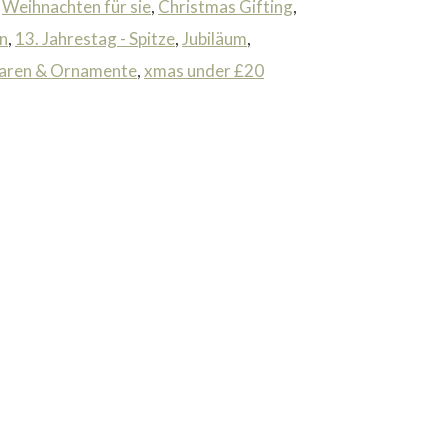
,
Weihnachten für sie
,
Christmas Gifting
,
n
,
13. Jahrestag - Spitze
,
Jubiläum
,
aren & Ornamente
,
xmas under £20