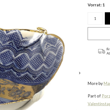
Vorrat: 1
Fr
Ab
More by
Mar
Part of
Porz
Valentinsta