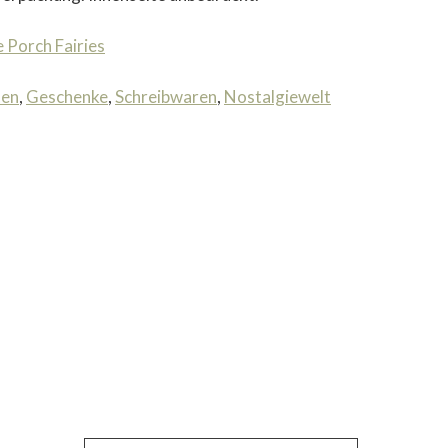
 Porch Fairies
ten
,
Geschenke
,
Schreibwaren
,
Nostalgiewelt