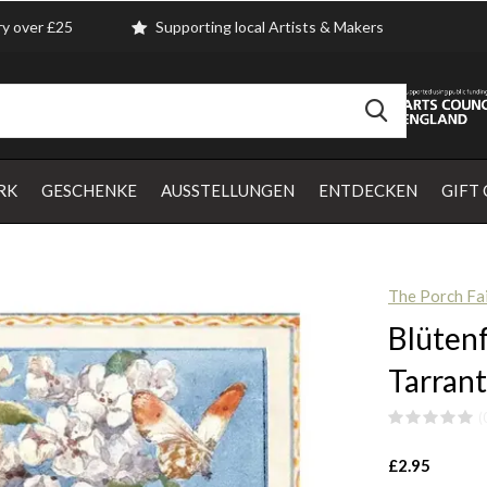
ry over £25
Supporting local Artists & Makers
RK
GESCHENKE
AUSSTELLUNGEN
ENTDECKEN
GIFT
The Porch Fai
Blüten
Tarrant
(
£2.95