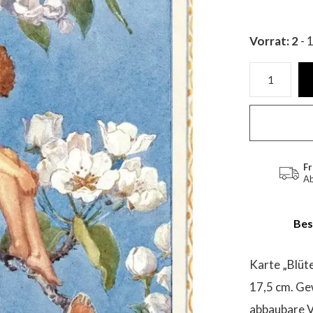
Vorrat: 2
- 
Fr
Ab
Bes
Karte „Blüt
17,5 cm. Ge
abbaubare V