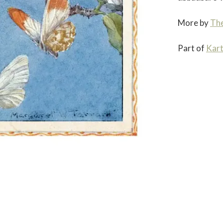
More by
The
Part of
Kar