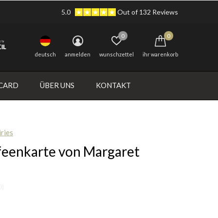
5.0
Out of 132 Reviews
0
0
deutsch
anmelden
wunschzettel
ihr warenkorb
 CARD
ÜBER UNS
KONTAKT
ries
feenkarte von Margaret
0)