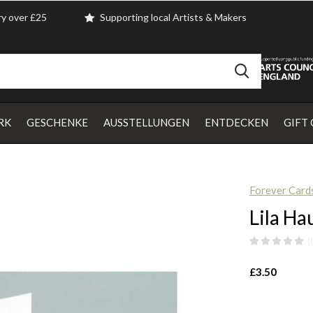
ry over £25
Supporting local Artists & Makers
RK
GESCHENKE
AUSSTELLUNGEN
ENTDECKEN
GIFT
Forever Card
Lila Ha
(
£3.50