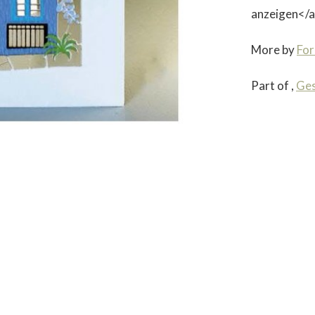
anzeigen</
More by
For
Part of
,
Ge