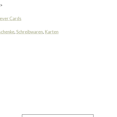
a>
ever Cards
schenke
,
Schreibwaren
,
Karten