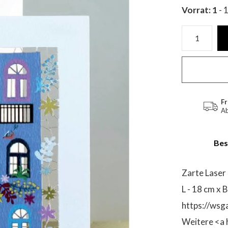
Vorrat: 1
- 
Fr
Ab
Bes
Zarte Laser
L - 18 cm x 
https://wsg
Weitere <a 