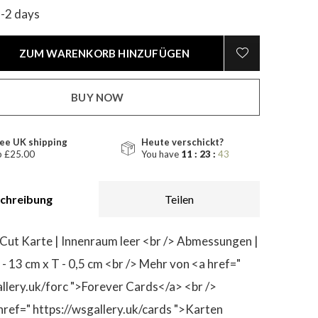
1-2 days
ZUM WARENKORB HINZUFÜGEN
BUY NOW
ee UK shipping
Heute verschickt?
 £25.00
You have
11 : 23 :
42
chreibung
Teilen
 Cut Karte | Innenraum leer <br /> Abmessungen |
B - 13 cm x T - 0,5 cm <br /> Mehr von <a href="
allery.uk/forc ">Forever Cards</a> <br />
href=" https://wsgallery.uk/cards ">Karten