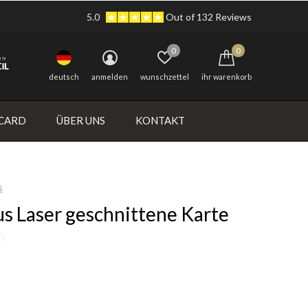
5.0
Out of 132 Reviews
0
0
deutsch
anmelden
wunschzettel
ihr warenkorb
 CARD
ÜBER UNS
KONTAKT
s
us Laser geschnittene Karte
0)