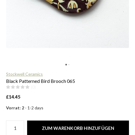
$
Stockwell Ceramics
Black Patterned Bird Brooch 065
(0)
£14.45
Vorrat: 2
- 1-2 days
ZUM WARENKORB HINZUFÜGEN