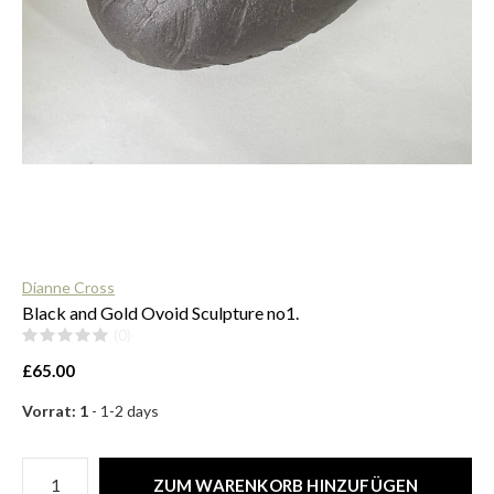
$
Dianne Cross
Black and Gold Ovoid Sculpture no1.
(0)
£65.00
Vorrat: 1
- 1-2 days
ZUM WARENKORB HINZUFÜGEN