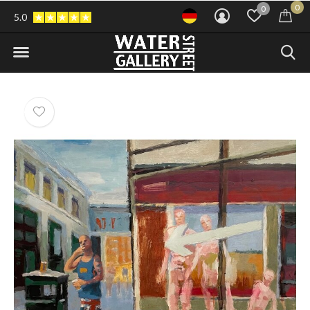
0
0
5.0