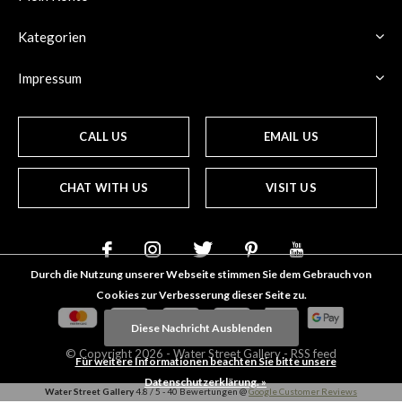
Kategorien
Impressum
CALL US
EMAIL US
CHAT WITH US
VISIT US
Durch die Nutzung unserer Webseite stimmen Sie dem Gebrauch von
Cookies zur Verbesserung dieser Seite zu.
Diese Nachricht Ausblenden
© Copyright
2026
- Water Street
Gallery
-
RSS feed
Für weitere Informationen beachten Sie bitte unsere
Datenschutzerklärung. »
Water Street Gallery
4.8
/
5
-
40
Bewertungen @
Google Customer Reviews