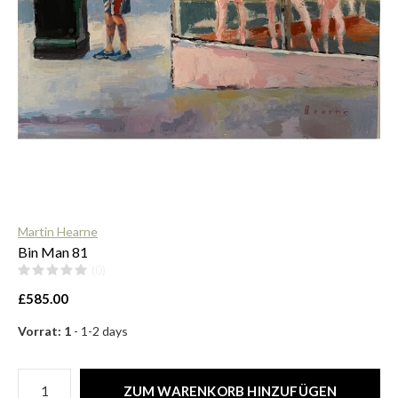
$
Martin Hearne
Bin Man 81
(0)
£585.00
Vorrat: 1
- 1-2 days
ZUM WARENKORB HINZUFÜGEN