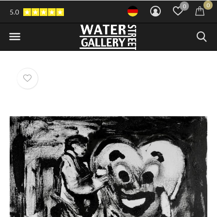
0
0
5.0