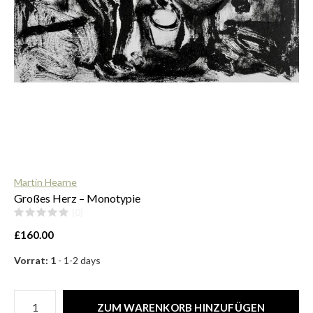
$
Martin Hearne
Großes Herz – Monotypie
(0)
£160.00
Vorrat: 1
- 1-2 days
ZUM WARENKORB HINZUFÜGEN