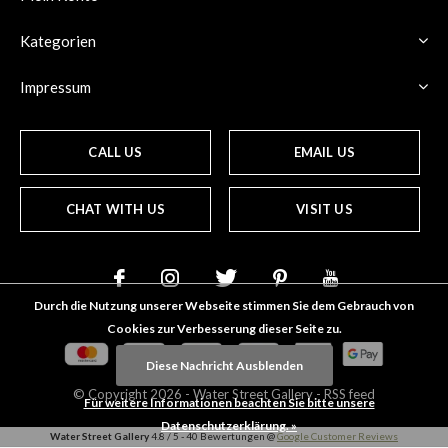
Kategorien
Impressum
CALL US
EMAIL US
CHAT WITH US
VISIT US
Durch die Nutzung unserer Webseite stimmen Sie dem Gebrauch von
Cookies zur Verbesserung dieser Seite zu.
Diese Nachricht Ausblenden
© Copyright
2026
- Water Street
Gallery
-
RSS feed
Für weitere Informationen beachten Sie bitte unsere
Datenschutzerklärung. »
Water Street Gallery
4.8
/
5
-
40
Bewertungen @
Google Customer Reviews