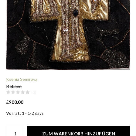
$
Ksenia Semirova
Believe
(0)
£900.00
Vorrat: 1
- 1-2 days
ZUM WARENKORB HINZUFÜGEN