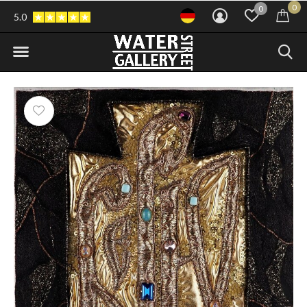
0
0
5.0