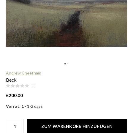
$
Andrew Cheetham
Beck
(0)
£200.00
Vorrat: 1
- 1-2 days
ZUM WARENKORB HINZUFÜGEN