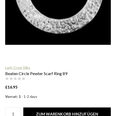
$
Lady Crow Silks
Beaten Circle Pewter Scarf Ring 89
(0)
£16.95
Vorrat: 1
- 1-2 days
ZUM WARENKORB HINZUFÜGEN