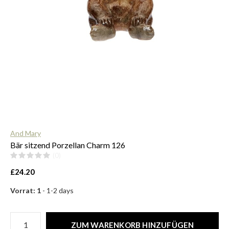
$
And Mary
Bär sitzend Porzellan Charm 126
(0)
£24.20
Vorrat: 1
- 1-2 days
ZUM WARENKORB HINZUFÜGEN