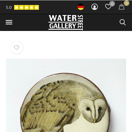
0
0
5.0