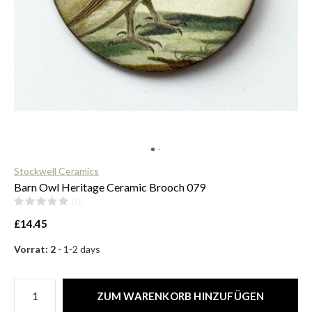
$
Stockwell Ceramics
Barn Owl Heritage Ceramic Brooch 079
(0)
£14.45
Vorrat: 2
- 1-2 days
ZUM WARENKORB HINZUFÜGEN