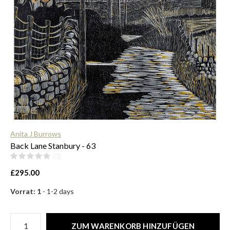
$
Anita J Burrows
Back Lane Stanbury - 63
(0)
£295.00
Vorrat: 1
- 1-2 days
ZUM WARENKORB HINZUFÜGEN