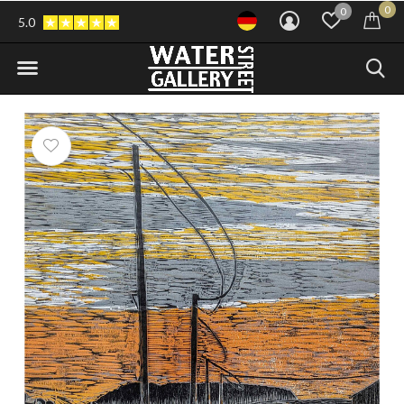
0
0
5.0