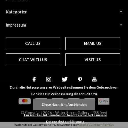
Kategorien
Impressum
CALL US
EMAIL US
CHAT WITH US
VISIT US
Durch die Nutzung unserer Webseite stimmen Sie dem Gebrauch von
Cookies zur Verbesserung dieser Seite zu.
Diese Nachricht Ausblenden
© Copyright
2026
- Water Street
Gallery
-
RSS feed
Für weitere Informationen beachten Sie bitte unsere
Datenschutzerklärung. »
Water Street Gallery
4.8
/
5
-
40
Bewertungen @
Google Customer Reviews