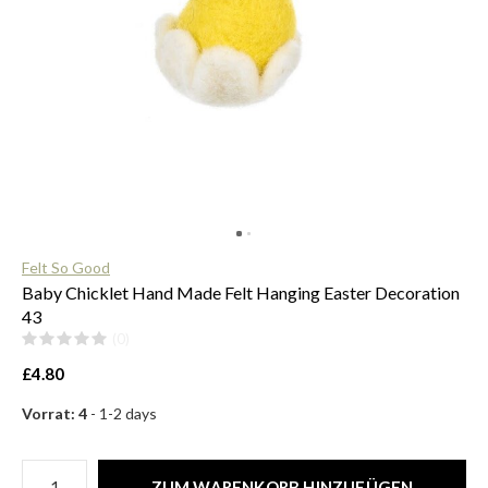
$
Felt So Good
Baby Chicklet Hand Made Felt Hanging Easter Decoration
43
(0)
£4.80
Vorrat: 4
- 1-2 days
ZUM WARENKORB HINZUFÜGEN