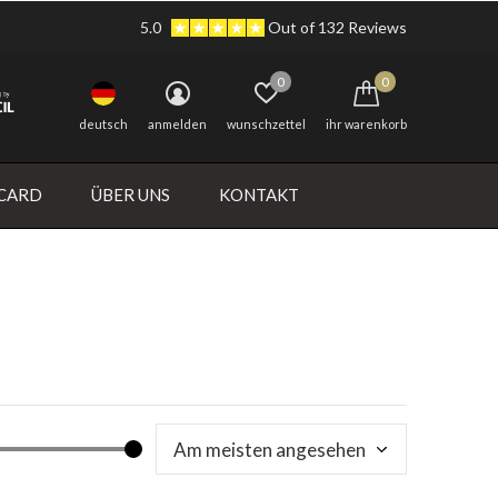
5.0
Out of 132 Reviews
0
0
deutsch
anmelden
wunschzettel
ihr warenkorb
 CARD
ÜBER UNS
KONTAKT