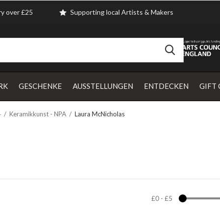
ry over £25
Supporting local Artists & Makers
RK
GESCHENKE
AUSSTELLUNGEN
ENTDECKEN
GIFT
4
Keramikkunst - NPA
Laura McNicholas
£0
-
£5