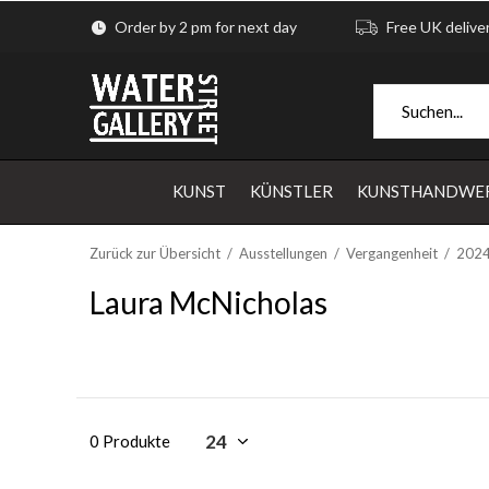
Order by 2 pm for next day
Free UK delive
KUNST
KÜNSTLER
KUNSTHANDWE
Zurück zur Übersicht
Ausstellungen
Vergangenheit
202
Laura McNicholas
0 Produkte