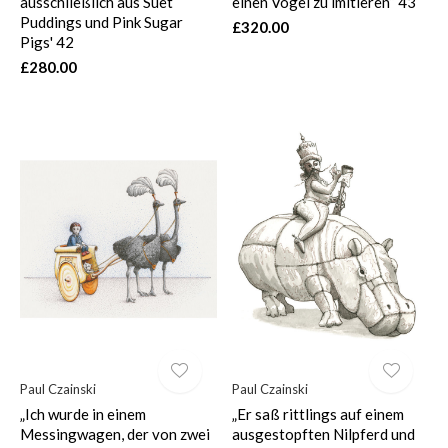
ausschließlich aus Suet
einen Vogel zu imitieren“ 43
Puddings und Pink Sugar
£320.00
Pigs' 42
£280.00
Paul Czainski
Paul Czainski
„Ich wurde in einem
„Er saß rittlings auf einem
Messingwagen, der von zwei
ausgestopften Nilpferd und