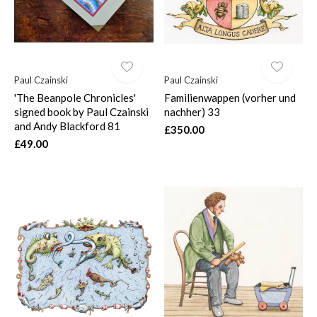
Paul Czainski
Paul Czainski
'The Beanpole Chronicles'
Familienwappen (vorher und
signed book by Paul Czainski
nachher) 33
and Andy Blackford 81
£350.00
£49.00