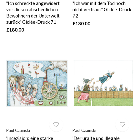
"Ich schreckte angewidert
"Ich war mit dem Tod noch
vor diesen abscheulichen
nicht vertraut" Giclée-Druck
Bewohnern der Unterwelt
72
zurück" Giclée-Druck 71
£180.00
£180.00
Paul Czainski
Paul Czainski
'Incezision: eine starke
'Der uralte und illegale