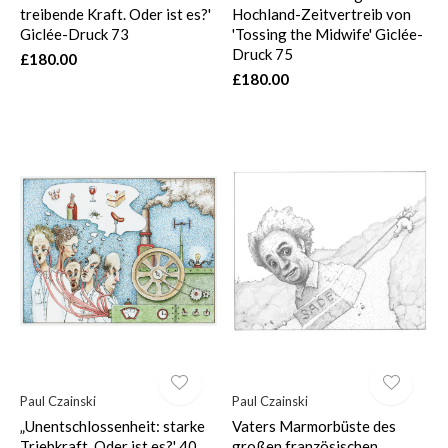
treibende Kraft. Oder ist es?'
Hochland-Zeitvertreib von
Giclée-Druck 73
'Tossing the Midwife' Giclée-
Druck 75
£180.00
£180.00
Paul Czainski
Paul Czainski
„Unentschlossenheit: starke
Vaters Marmorbüste des
Triebkraft. Oder ist es?' 40
großen französischen