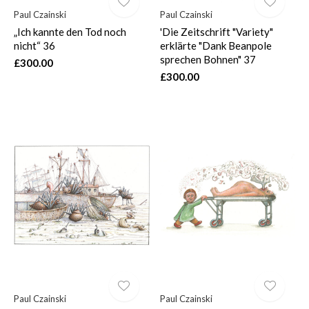
Paul Czainski
Paul Czainski
„Ich kannte den Tod noch
'Die Zeitschrift "Variety"
nicht“ 36
erklärte "Dank Beanpole
sprechen Bohnen" 37
£300.00
£300.00
Paul Czainski
Paul Czainski