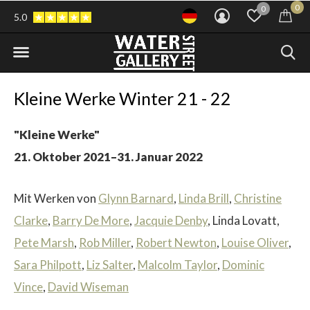
0
0
5.0
Kleine Werke Winter 21 - 22
"Kleine Werke"
21. Oktober 2021–31. Januar 2022
Mit Werken von
Glynn Barnard
,
Linda Brill
,
Christine
Clarke
,
Barry De More
,
Jacquie Denby
, Linda Lovatt,
Pete Marsh
,
Rob Miller
,
Robert Newton
,
Louise Oliver
,
Sara Philpott
,
Liz Salter
,
Malcolm Taylor
,
Dominic
Vince
,
David Wiseman