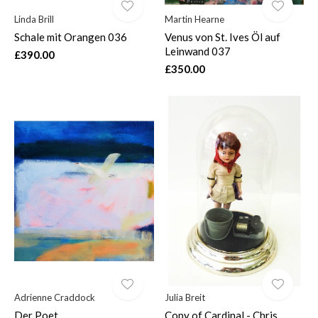
Linda Brill
Martin Hearne
Schale mit Orangen 036
Venus von St. Ives Öl auf
Leinwand 037
£390.00
£350.00
Adrienne Craddock
Julia Breit
Der Poet
Copy of Cardinal - Chris