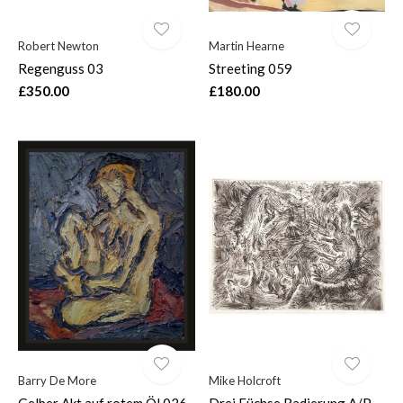
Robert Newton
Martin Hearne
Regenguss 03
Streeting 059
£350.00
£180.00
Barry De More
Mike Holcroft
Gelber Akt auf rotem Öl 026
Drei Füchse Radierung A/P