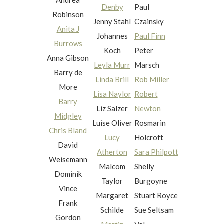
Andrea
Denby
Paul
Robinson
Jenny Stahl
Czainsky
Anita J
Johannes
Paul Finn
Burrows
Koch
Peter
Anna Gibson
Leyla Murr
Marsch
Barry de
Linda Brill
Rob Miller
More
Lisa Naylor
Robert
Barry
Liz Salzer
Newton
Midgley
Luise Oliver
Rosmarin
Chris Bland
Lucy
Holcroft
David
Atherton
Sara Philpott
Weisemann
Malcom
Shelly
Dominik
Taylor
Burgoyne
Vince
Margaret
Stuart Royce
Frank
Schilde
Sue Seltsam
Gordon