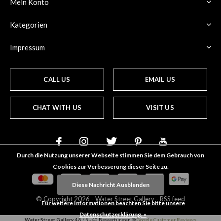
Mein Konto
Kategorien
Impressum
CALL US
EMAIL US
CHAT WITH US
VISIT US
Durch die Nutzung unserer Webseite stimmen Sie dem Gebrauch von
Cookies zur Verbesserung dieser Seite zu.
Diese Nachricht Ausblenden
© Copyright
2026
- Water Street
Gallery
-
RSS feed
Für weitere Informationen beachten Sie bitte unsere
Datenschutzerklärung. »
Water Street Gallery
4.8
/
5
-
40
Bewertungen @
Google Customer Reviews