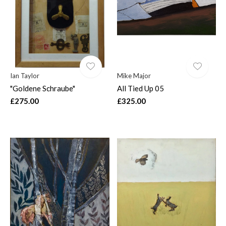
Ian Taylor
Mike Major
"Goldene Schraube"
All Tied Up 05
£275.00
£325.00