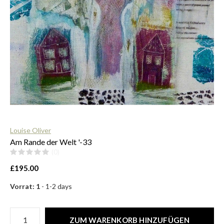
$
Louise Oliver
Am Rande der Welt '-33
(0)
£195.00
Vorrat: 1
- 1-2 days
ZUM WARENKORB HINZUFÜGEN