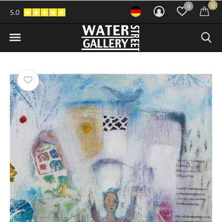
0
0
5.0