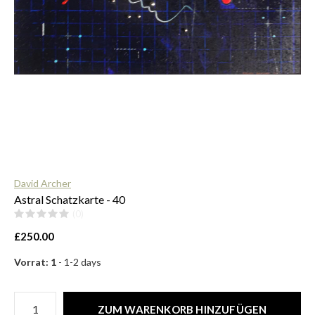
$
David Archer
Astral Schatzkarte - 40
(0)
£250.00
Vorrat: 1
- 1-2 days
ZUM WARENKORB HINZUFÜGEN