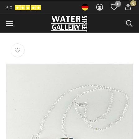
0
0
5.0