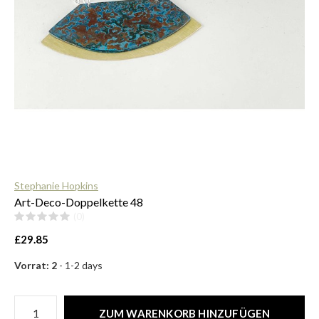
$
Stephanie Hopkins
Art-Deco-Doppelkette 48
(0)
£29.85
Vorrat: 2
- 1-2 days
ZUM WARENKORB HINZUFÜGEN