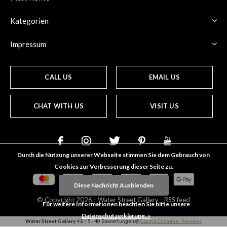
Kategorien
Impressum
CALL US
EMAIL US
CHAT WITH US
VISIT US
Durch die Nutzung unserer Webseite stimmen Sie dem Gebrauch von
Cookies zur Verbesserung dieser Seite zu.
Diese Nachricht Ausblenden
© Copyright
2026
- Water Street
Gallery
-
RSS feed
Für weitere Informationen beachten Sie bitte unsere
Datenschutzerklärung. »
Water Street Gallery
4.8
/
5
-
40
Bewertungen @
Google Customer Reviews