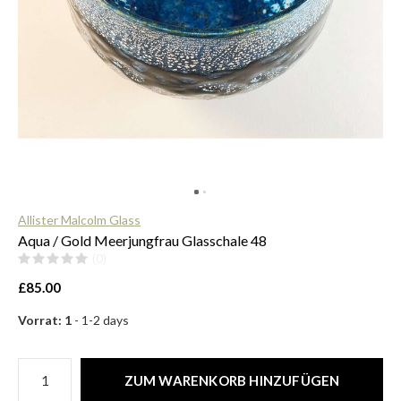
$
Allister Malcolm Glass
Aqua / Gold Meerjungfrau Glasschale 48
(0)
£85.00
Vorrat: 1
- 1-2 days
ZUM WARENKORB HINZUFÜGEN