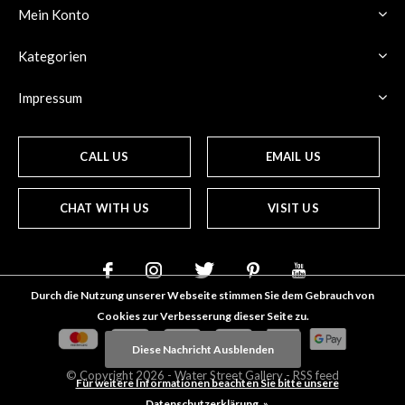
Mein Konto
Kategorien
Impressum
CALL US
EMAIL US
CHAT WITH US
VISIT US
Durch die Nutzung unserer Webseite stimmen Sie dem Gebrauch von
Cookies zur Verbesserung dieser Seite zu.
Diese Nachricht Ausblenden
© Copyright
2026
- Water Street
Gallery
-
RSS feed
Für weitere Informationen beachten Sie bitte unsere
Datenschutzerklärung. »