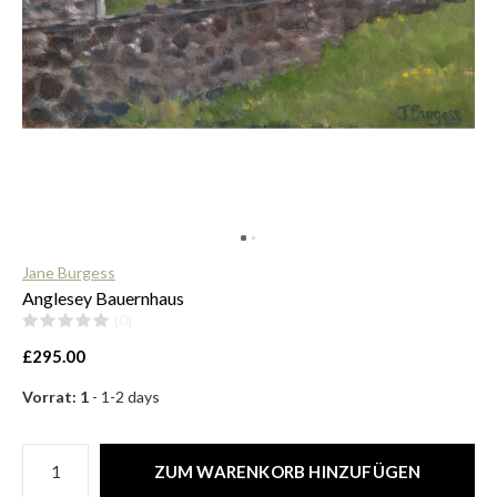
$
Jane Burgess
Anglesey Bauernhaus
(0)
£295.00
Vorrat: 1
- 1-2 days
ZUM WARENKORB HINZUFÜGEN