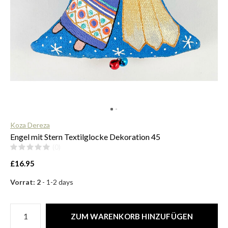
$
Koza Dereza
Engel mit Stern Textilglocke Dekoration 45
(0)
£16.95
Vorrat: 2
- 1-2 days
ZUM WARENKORB HINZUFÜGEN