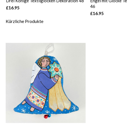
Drei Könige Textilglocken Dekoration 48
Engel mit Glocke T
46
£16.95
£16.95
Kürzliche Produkte