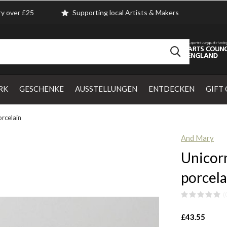
ry over £25
Supporting local Artists & Makers
RK
GESCHENKE
AUSSTELLUNGEN
ENTDECKEN
GIFT
orcelain
And Mary
Unicorn
porcela
(
£43.55