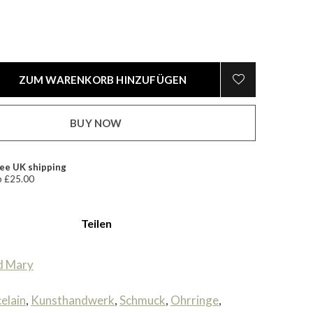
ZUM WARENKORB HINZUFÜGEN
BUY NOW
ee UK shipping
 £25.00
Teilen
d Mary
elain
,
Kunsthandwerk
,
Schmuck
,
Ohrringe
,