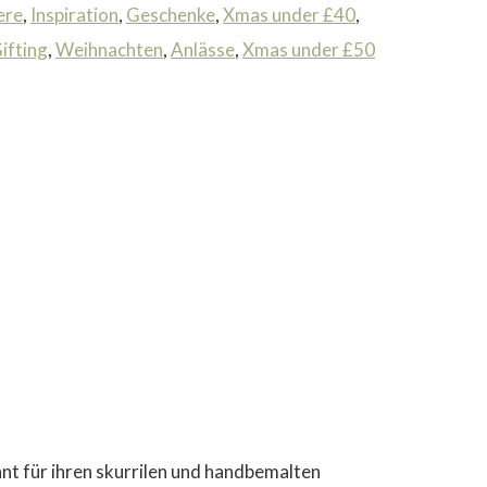
ere
,
Inspiration
,
Geschenke
,
Xmas under £40
,
ifting
,
Weihnachten
,
Anlässe
,
Xmas under £50
t für ihren skurrilen und handbemalten