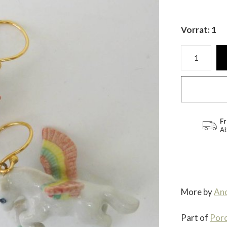
Vorrat: 1
Fr
Ab
More by
An
Part of
Porc