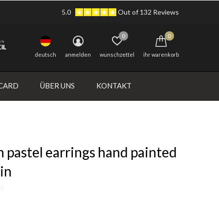
5.0
Out of 132 Reviews
0
0
deutsch
anmelden
wunschzettel
ihr warenkorb
 CARD
ÜBER UNS
KONTAKT
 pastel earrings hand painted
in
0)