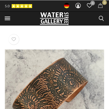
0
0
5.0