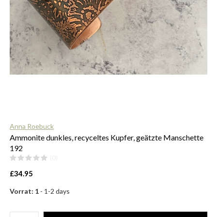
$
Anna Roebuck
Ammonite dunkles, recyceltes Kupfer, geätzte Manschette
192
(0)
£34.95
Vorrat: 1
- 1-2 days